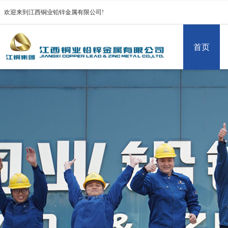
欢迎来到江西铜业铅锌金属有限公司!
首页