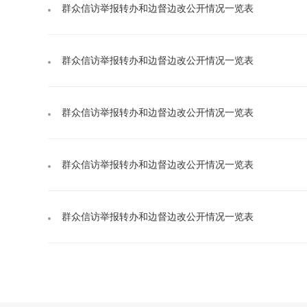
群众信访举报转办和边督边改公开情况一览表
群众信访举报转办和边督边改公开情况一览表
群众信访举报转办和边督边改公开情况一览表
群众信访举报转办和边督边改公开情况一览表
群众信访举报转办和边督边改公开情况一览表